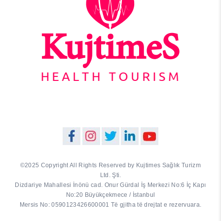
©2025 Copyright All Rights Reserved by Kujtimes Sağlık Turizm
Ltd. Şti.
Dizdariye Mahallesi İnönü cad. Onur Gürdal İş Merkezi No:6 İç Kapı
No:20 Büyükçekmece / İstanbul
Mersis No: 0590123426600001 Të gjitha të drejtat e rezervuara.