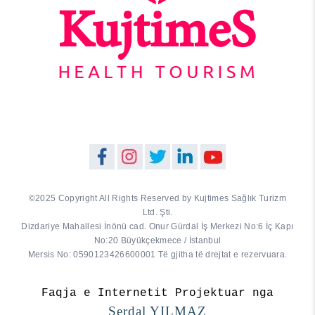
©2025 Copyright All Rights Reserved by Kujtimes Sağlık Turizm
Ltd. Şti.
Dizdariye Mahallesi İnönü cad. Onur Gürdal İş Merkezi No:6 İç Kapı
No:20 Büyükçekmece / İstanbul
Mersis No: 0590123426600001 Të gjitha të drejtat e rezervuara.
Faqja e Internetit Projektuar nga
Serdal YILMAZ